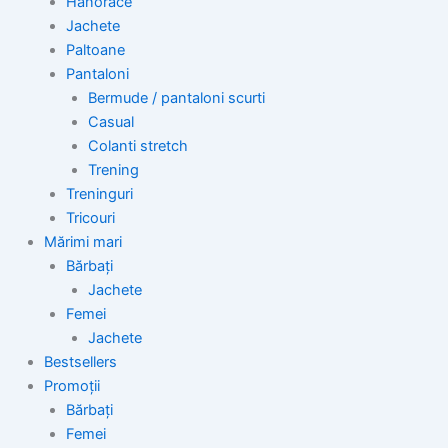
Hanorace
Jachete
Paltoane
Pantaloni
Bermude / pantaloni scurti
Casual
Colanti stretch
Trening
Treninguri
Tricouri
Mărimi mari
Bărbați
Jachete
Femei
Jachete
Bestsellers
Promoții
Bărbați
Femei