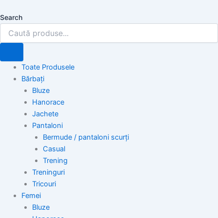
Skip
to
Search
content
Toate Produsele
Bărbați
Bluze
Hanorace
Jachete
Pantaloni
Bermude / pantaloni scurți
Casual
Trening
Treninguri
Tricouri
Femei
Bluze