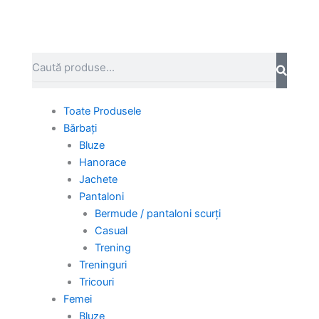
Skip
to
content
Search
Toate Produsele
Bărbați
Bluze
Hanorace
Jachete
Pantaloni
Bermude / pantaloni scurți
Casual
Trening
Treninguri
Tricouri
Femei
Bluze