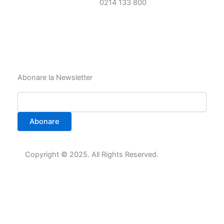
0214 133 800
Abonare la Newsletter
Abonare
Copyright © 2025. All Rights Reserved.
Proin ullamcorper pretium orci donec necscele
risqueleoam massa dolor imper dietnec consequata