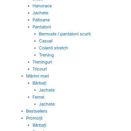
Hanorace
Jachete
Paltoane
Pantaloni
Bermude / pantaloni scurti
Casual
Colanti stretch
Trening
Treninguri
Tricouri
Mărimi mari
Bărbați
Jachete
Femei
Jachete
Bestsellers
Promoții
Bărbați