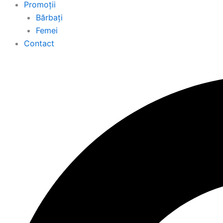
Promoții
Bărbați
Femei
Contact