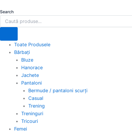
Skip
to
Search
content
Toate Produsele
Bărbați
Bluze
Hanorace
Jachete
Pantaloni
Bermude / pantaloni scurți
Casual
Trening
Treninguri
Tricouri
Femei