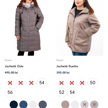
are
are
mai
mai
multe
multe
variații.
variații.
Opțiunile
Opțiuni
pot
pot
fi
fi
alese
alese
în
în
pagina
pagina
produsului.
produsu
Femei
Femei
Jachetă Oslo
Jachetă Duetto
495.00
lei
395.00
lei
48
50
52
54
44
46
48
50
56
52
54