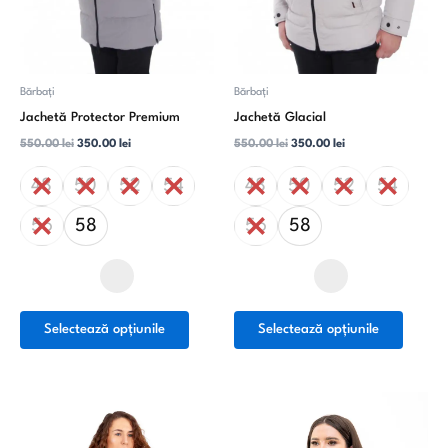
alese
alese
în
în
pagina
pagina
produsului.
produsu
Bărbați
Bărbați
Jachetă Protector Premium
Jachetă Glacial
550.00
lei
350.00
lei
550.00
lei
350.00
lei
48
50
52
54
48
50
52
54
56
58
56
58
Selectează opțiunile
Selectează opțiunile
Acest
Acest
produs
produs