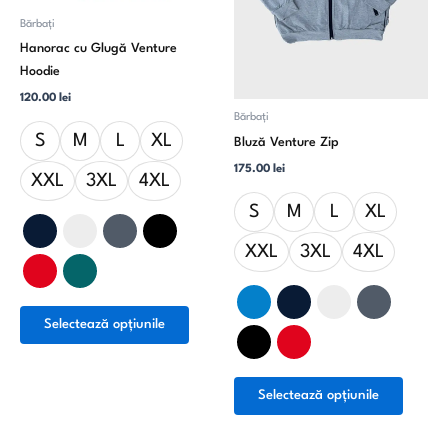
fi
fi
Bărbați
alese
alese
Hanorac cu Glugă Venture
în
în
Hoodie
pagina
pagina
produsului.
produsu
120.00
lei
Bărbați
S
M
L
XL
Bluză Venture Zip
175.00
lei
XXL
3XL
4XL
S
M
L
XL
XXL
3XL
4XL
Selectează opțiunile
Selectează opțiunile