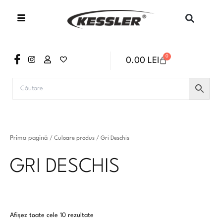
Sortat
Skip
după
to
cele
mai
content
recente
0
0.00
LEI
CART
Prima pagină
/ Culoare produs / Gri Deschis
GRI DESCHIS
Afișez toate cele 10 rezultate