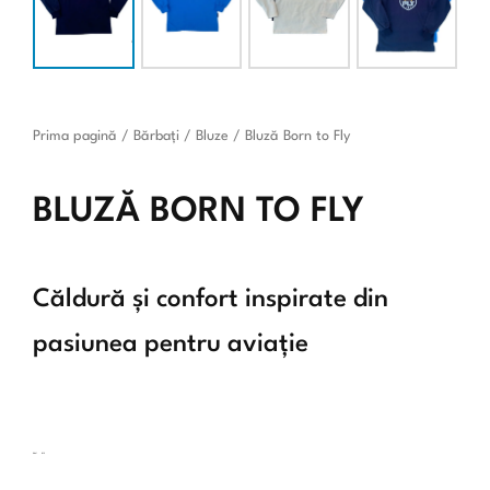
Prima pagină
/
Bărbați
/
Bluze
/ Bluză Born to Fly
BLUZĂ BORN TO FLY
Căldură și confort inspirate din
pasiunea pentru aviație
SKU:
013