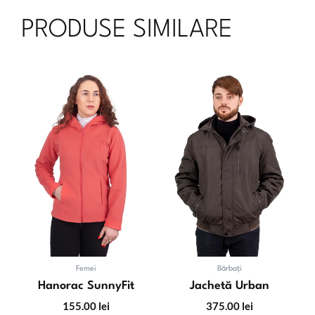
PRODUSE SIMILARE
Acest
produs
are
mai
multe
variații
Opțiuni
pot
fi
alese
în
pagina
produsu
Femei
Bărbați
Hanorac SunnyFit
Jachetă Urban
155.00
lei
375.00
lei