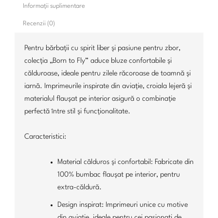
Informații suplimentare
Recenzii (0)
Pentru bărbații cu spirit liber și pasiune pentru zbor,
colecția „Born to Fly” aduce bluze confortabile și
călduroase, ideale pentru zilele răcoroase de toamnă și
iarnă. Imprimeurile inspirate din aviație, croiala lejeră și
materialul flaușat pe interior asigură o combinație
perfectă între stil și funcționalitate.
Caracteristici:
Material călduros și confortabil: Fabricate din
100% bumbac flaușat pe interior, pentru
extra-căldură.
Design inspirat: Imprimeuri unice cu motive
din aviație, ideale pentru cei pasionați de