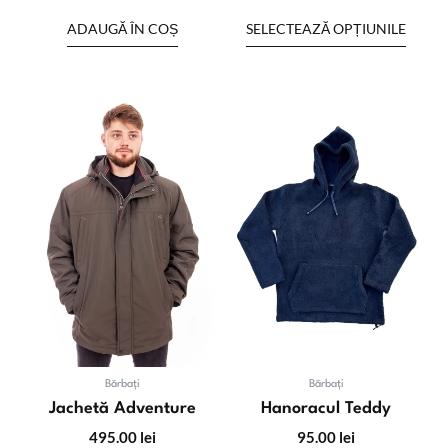
ADAUGĂ ÎN COȘ
SELECTEAZĂ OPȚIUNILE
Acest
Acest
produs
produs
are
are
mai
mai
multe
multe
variații.
variații
Opțiunile
Opțiuni
pot
pot
fi
fi
alese
alese
în
în
pagina
pagina
produsului.
produsu
Bărbați
Bărbați
Jachetă Adventure
Hanoracul Teddy
495.00
lei
95.00
lei