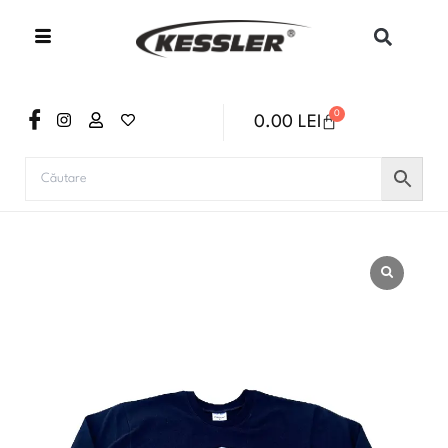
Skip
to
content
0
0.00
LEI
CART