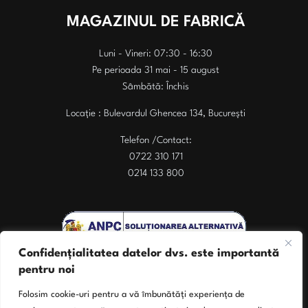
MAGAZINUL DE FABRICĂ
Luni - Vineri: 07:30 - 16:30
Pe perioada 31 mai - 15 august
Sâmbătă: Închis
Locație : Bulevardul Ghencea 134, București
Telefon /Contact:
0722 310 171
0214 133 800
Confidențialitatea datelor dvs. este importantă
pentru noi
Folosim cookie-uri pentru a vă îmbunătăți experiența de