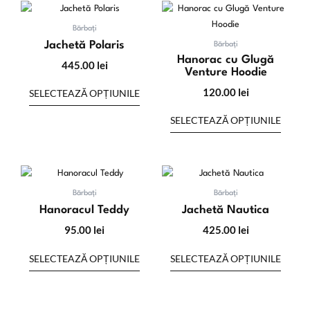
Acest
Acest
produs
produs
Bărbați
are
are
Jachetă Polaris
Bărbați
mai
mai
Hanorac cu Glugă
445.00
lei
Venture Hoodie
multe
multe
variații.
variații
120.00
lei
SELECTEAZĂ OPȚIUNILE
Opțiunile
Opțiuni
SELECTEAZĂ OPȚIUNILE
pot
pot
fi
fi
alese
alese
în
în
Acest
Acest
pagina
pagina
produs
produs
Bărbați
Bărbați
produsului.
produsu
are
are
Hanoracul Teddy
Jachetă Nautica
mai
mai
95.00
lei
425.00
lei
multe
multe
variații.
variații
SELECTEAZĂ OPȚIUNILE
SELECTEAZĂ OPȚIUNILE
Opțiunile
Opțiuni
pot
pot
fi
fi