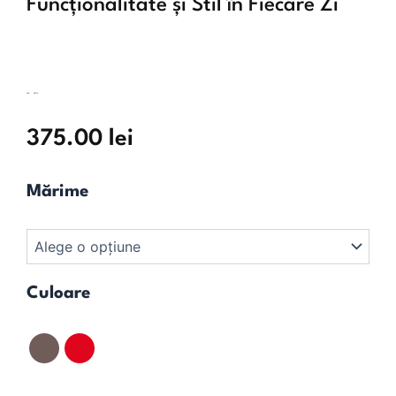
Funcționalitate și Stil în Fiecare Zi
SKU:
62219
375.00
lei
Cantitate
Mărime
Jachetă
Urban
Culoare