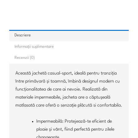
Descriere
Informații suplimentare
Recenzii (0)
Această jachetă casual-sport, ideală pentru tranziția
între primăvară și toamnă, îmbină designul modern cu
funcționalitatea de care ai nevoie. Realizată din
materiale impermeabile, jacheta are o căptușeală
matlasată care oferă o senzație plăcută si confortabila.
Impermeabilă: Protejează-te eficient de
ploaie și vânt, fiind perfectă pentru zilele
changeante.