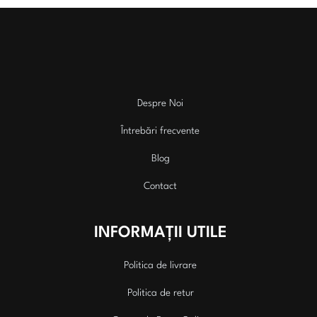
alese
alese
în
în
pagina
pagina
produsului.
produsu
Despre Noi
Întrebări frecvente
Blog
Contact
INFORMAȚII UTILE
Politica de livrare
Politica de retur